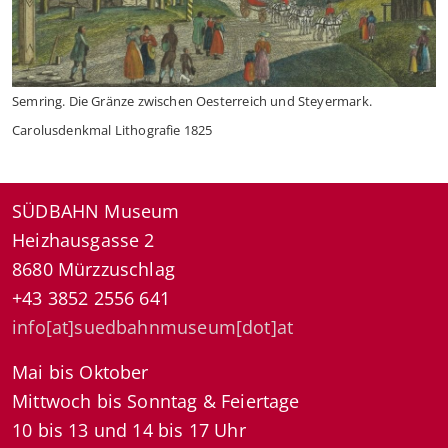
Semring. Die Gränze zwischen Oesterreich und Steyermark.
Carolusdenkmal Lithografie 1825
SÜDBAHN Museum
Heizhausgasse 2
8680 Mürzzuschlag
+43 3852 2556 641
info[at]suedbahnmuseum[dot]at
Mai bis Oktober
Mittwoch bis Sonntag & Feiertage
10 bis 13 und 14 bis 17 Uhr