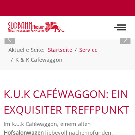
Off-C
Aktuelle Seite:
Startseite
Service
K & K Cafewaggon
K.U.K CAFÉWAGGON: EIN
EXQUISITER TREFFPUNKT
Im k.u.k Caféwaggon, einem alten
Hofsalonwagen
liebevoll nachempfunden,